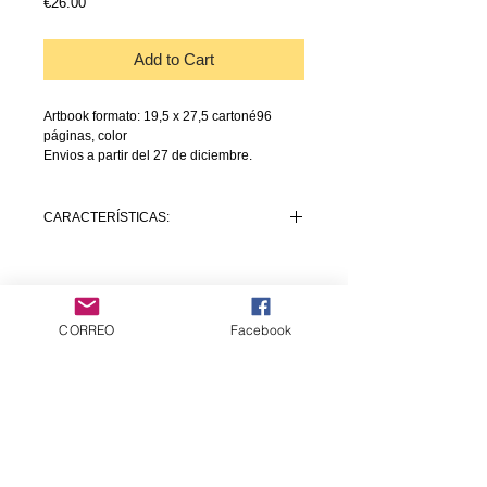
Price
€26.00
Add to Cart
Artbook formato: 19,5 x 27,5 cartoné96
páginas, color
Envios a partir del 27 de diciembre.
CARACTERÍSTICAS:
ISBN:
978-84-127849-6-1
Autor: YUUKI JIA
Idioma: varios
formato: 19,5 x 27,5 cartoné
CORREO
Facebook
96 páginas, color.
Customer service
PVP: 26€
Contact us
Products
comics
Artbooks