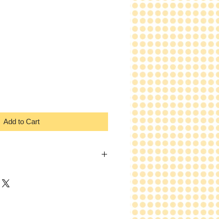
Add to Cart
-8
nas, color.