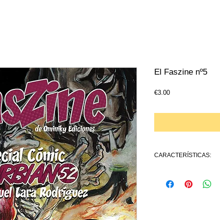
El Faszine nº5
Price
€3.00
CARACTERÍSTICAS:
ISBN: 978-84-124059-5
Idioma: Español
formato: 17 x 24, 64 pági
PVP: 3€