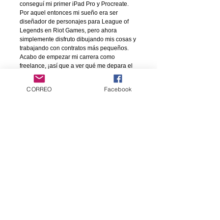
conseguí mi primer iPad Pro y Procreate.
Por aquel entonces mi sueño era ser
diseñador de personajes para
League of
Legends
en Riot Games, pero ahora
simplemente disfruto dibujando mis cosas y
trabajando con contratos más pequeños.
Acabo de empezar mi carrera como
freelance
, ¡así que a ver qué me depara el
futuro!
CORREO
Facebook
CARACTERÍSTICAS:
ISBN:
978-84-125223-6-5
Autor: FOREST
Idioma: Español
formato: 15,5 x 21 rústica con solapas
128 páginas, color.
Customer service
PVP: 15,90€
Contact us
Products
comics
Artbooks