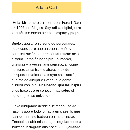
Add to Cart
¡Hola! Mi nombre en internet es Forest. Nací
en 1998, en Bélgica. Soy artista digital, pero
también me encanta hacer
cosplay
y
props
.
Suelo trabajar en diseño de personajes,
pues considero que un buen diseño y
caracterización pueden contar mucho de su
historia. También hago
pin-up
, mecas,
criaturas y, a veces, arte conceptual, como
edificios fantásticos o atracciones de
parques temáticos. La mayor satisfacción
que me da dibujar es ver que la gente
disfruta con lo que he hecho, que les inspira
o les hace querer conocer más sobre el
personaje o su universo.
Llevo dibujando desde que tengo uso de
razón y sobre todo lo hacía en clase, lo que
casi siempre se traducía en malas notas.
Empecé a subir mis trabajos regularmente a
Twitter e Instagram allá por el 2016, cuando